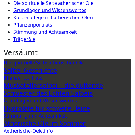
Die spirituelle Seite ätherischer Öle
Grundlagen und Wissenswertes
Körperpflege mit ätherischen Ölen
Pflanzenporträts
Stimmung und Achtsamkeit
Trägeröle
Versäumt
Die spirituelle Seite ätherischer Öle
Salbei Geschichte
Pflanzenporträts
Muskatellersalbei – die duftende
Schwester des Echten Salbeis
Grundlagen und Wissenswertes
Hydrolate für schwere Beine
Stimmung und Achtsamkeit
Ätherische Öle im Sommer
Aetherische-Oele.info