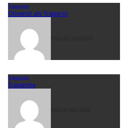
Trägeröle
Olivenöl als Trägeröl
Petra
29. April 2026
Trägeröle
Trägeröle
Petra
8. April 2026