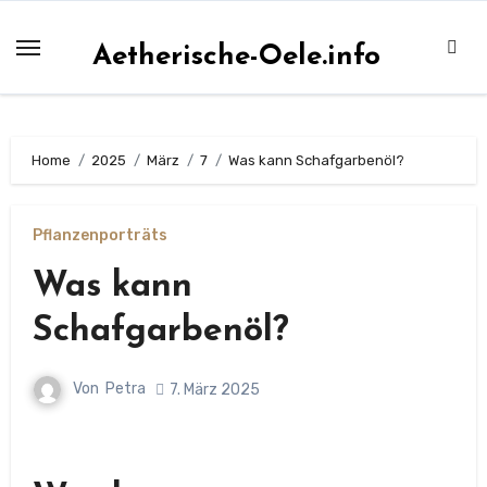
Zum
Inhalt
Aetherische-Oele.info
springen
Home
2025
März
7
Was kann Schafgarbenöl?
Pflanzenporträts
Was kann
Schafgarbenöl?
Von
Petra
7. März 2025