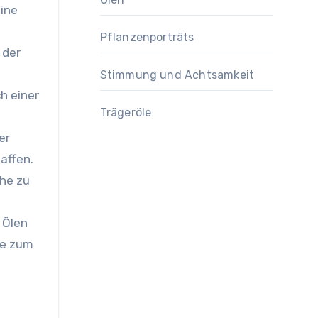
eine
Pflanzenporträts
 der
Stimmung und Achtsamkeit
h einer
Trägeröle
er
affen.
uhe zu
 Ölen
ie zum