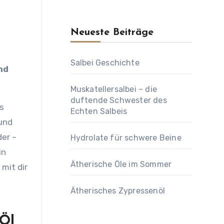
Neueste Beiträge
Salbei Geschichte
Muskatellersalbei – die
duftende Schwester des
ls
Echten Salbeis
 und
der –
Hydrolate für schwere Beine
in
Ätherische Öle im Sommer
mit dir
Ätherisches Zypressenöl
 Öl