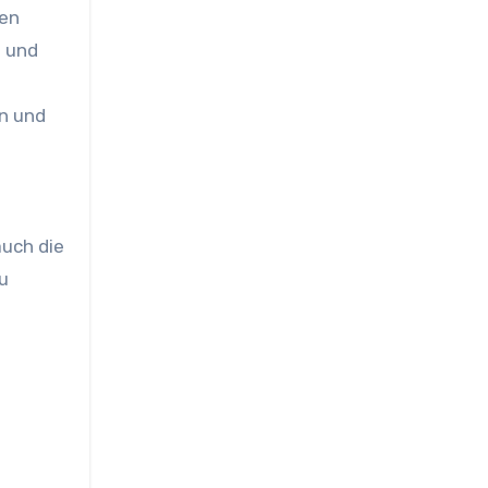
gen
n und
en und
auch die
zu