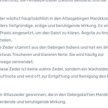
atlantica), die Himalaya-Zeder (Cedrus deodara) und die
eder wächst hauptsächlich in den Atlasgebirgen Marokko
nders tiefgründige, erdige und beruhigende Wirkung. Es wi
 Praxis eingesetzt, um den Geist zu klären, Ängste zu lin
tellen.
se Zeder stammt aus den Gebirgen Indiens und hat ein äh
etwas frischeren und klareren Note. Sie wird häufig zur
emwege verwendet.
Diese Zeder ist keine wahre Zeder, sondern ein Wachold
e Duftnote und wird oft zur Entgiftung und Reinigung de
der Atlaszeder gewonnen, die in den Gebirgsketten Maro
e erdende und beruhigende Wirkung.