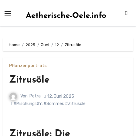
Zum
Inhalt
Aetherische-Oele.info
springen
Home
2025
Juni
12
Zitrusöle
Pflanzenporträts
Zitrusöle
Von
Petra
12. Juni 2025
#Mischung DIY
,
#Sommer
,
#Zitrusöle
Zitrusöle: Die