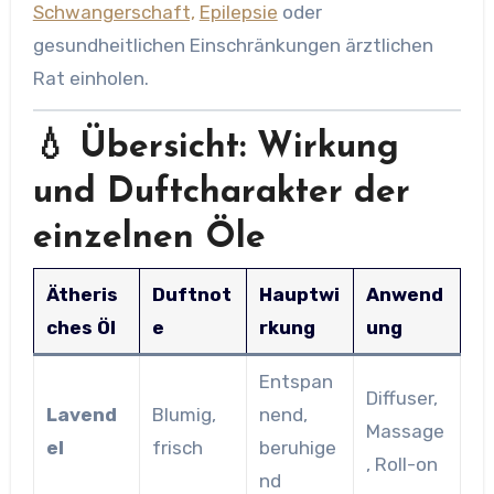
Schwangerschaft,
Epilepsie
oder
gesundheitlichen Einschränkungen ärztlichen
Rat einholen.
💧 Übersicht: Wirkung
und Duftcharakter der
einzelnen Öle
Ätheris
Duftnot
Hauptwi
Anwend
ches Öl
e
rkung
ung
Entspan
Diffuser,
Lavend
Blumig,
nend,
Massage
el
frisch
beruhige
, Roll-on
nd